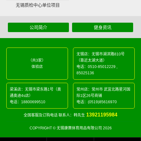
无锡质检中心单位项目
公司简介
健身资讯
无锡店：无锡市湖滨路810号
（共3家）
（靠近太湖大道）
体验店
电话：
0510-85012229
,
85025136
梁溪店：无锡市梁东路1号（奥
常州店：常州市 武宜北路星河国
通奥迪4s店）
际1区26号商铺
电话：
18800699510
电话：
(0519)85616970
13921195984
全国客服及订购电话 联系人：韩先生
COPYRIGHT © 无锡康赛体育用品有限公司 2026