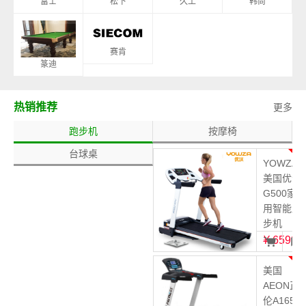
富士
松下
久工
韩尚
赛肯
篆迪
热销推荐
更多
跑步机
按摩椅
台球桌
1
YOWZA
美国优沃
G500家
用智能跑
步机
¥
6599
2
美国
AEON正
伦A165