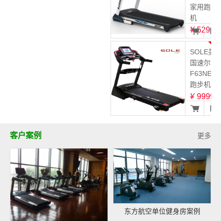
家用跑步
机
¥
5299
3
SOLE美
国速尔
F63NEW
跑步机
¥
9999
客户案例
更多
东方航空单位健身房案例