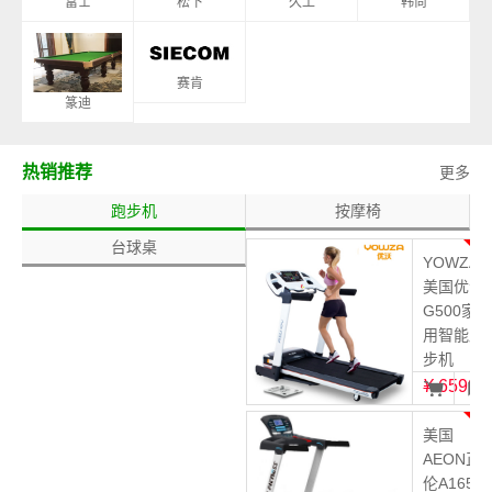
富士
松下
久工
韩尚
赛肯
篆迪
热销推荐
更多
跑步机
按摩椅
台球桌
1
YOWZA
美国优沃
G500家
用智能跑
步机
¥
6599
2
美国
AEON正
伦A165