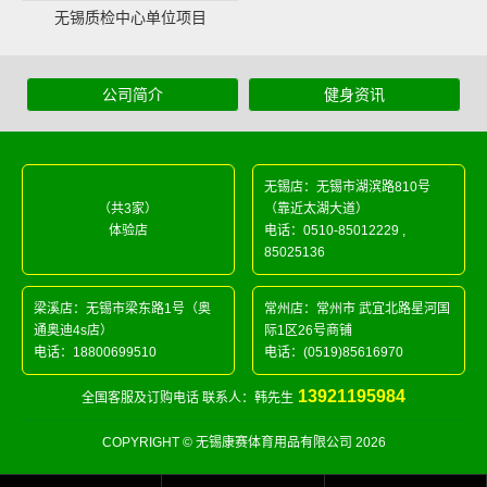
无锡质检中心单位项目
公司简介
健身资讯
无锡店：无锡市湖滨路810号
（共3家）
（靠近太湖大道）
体验店
电话：
0510-85012229
,
85025136
梁溪店：无锡市梁东路1号（奥
常州店：常州市 武宜北路星河国
通奥迪4s店）
际1区26号商铺
电话：
18800699510
电话：
(0519)85616970
13921195984
全国客服及订购电话 联系人：韩先生
COPYRIGHT © 无锡康赛体育用品有限公司 2026