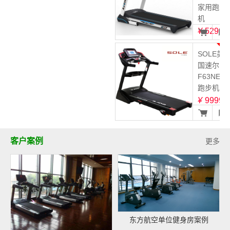
家用跑步
机
¥
5299
3
SOLE美
国速尔
F63NEW
跑步机
¥
9999
客户案例
更多
东方航空单位健身房案例