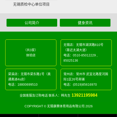
无锡质检中心单位项目
公司简介
健身资讯
无锡店：无锡市湖滨路810号
（共3家）
（靠近太湖大道）
体验店
电话：
0510-85012229
,
85025136
梁溪店：无锡市梁东路1号（奥
常州店：常州市 武宜北路星河国
通奥迪4s店）
际1区26号商铺
电话：
18800699510
电话：
(0519)85616970
13921195984
全国客服及订购电话 联系人：韩先生
COPYRIGHT © 无锡康赛体育用品有限公司 2026