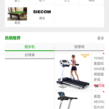
富士
松下
久工
韩尚
赛肯
篆迪
热销推荐
更多
跑步机
按摩椅
台球桌
1
YOWZA
美国优沃
G500家
用智能跑
步机
¥
6599
2
美国
AEON正
伦A165