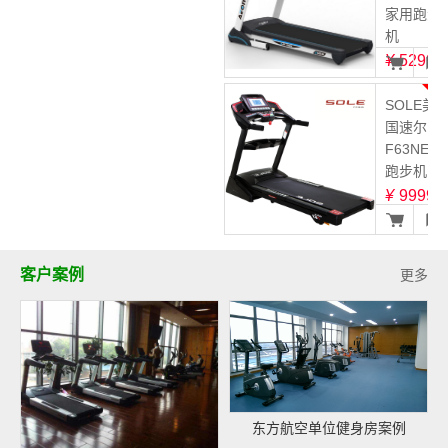
家用跑步
机
¥
5299
3
SOLE美
国速尔
F63NEW
跑步机
¥
9999
客户案例
更多
东方航空单位健身房案例